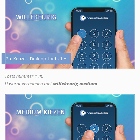
2a. Keuze - Druk op toets 1 +
Toets nummer 1 in.
U wordt verbonden met
willekeurig medium