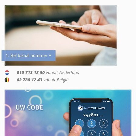
1. Bel lokaal nummer +
010 713 18 50
vanuit Nederland
02 788 12 43
vanuit België