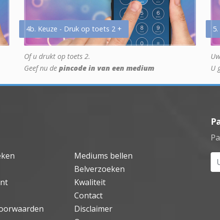
4b. Keuze - Druk op toets 2 +
5.
Of u drukt op toets 2.
Uw
Geef nu de
pincode in van een medium
U 
P
Pa
eken
Mediums bellen
Uw
Belverzoeken
nt
Kwaliteit
Contact
oorwaarden
Disclaimer