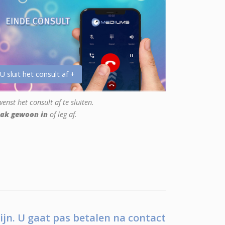
 U sluit het consult af +
enst het consult af te sluiten.
ak gewoon in
of leg af.
ijn. U gaat pas betalen na contact