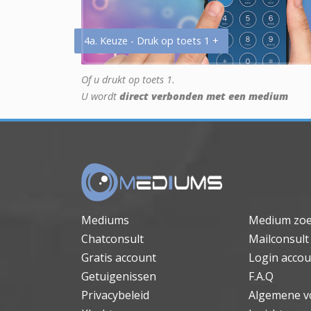
4a. Keuze - Druk op toets 1 +
Of u drukt op toets 1.
U wordt
direct verbonden met een medium
Mediums
Medium zo
Chatconsult
Mailconsult
Gratis account
Login accou
Getuigenissen
F.A.Q
Privacybeleid
Algemene v