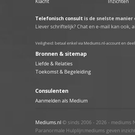
Klacht
Inzichten
Telefonisch consult
is de snelste manier
Liever schriftelijk? Chat en e-mail kan ook, al
Veiligheid: betaal enkel via Mediums.nl-account en de
Bronnen & sitemap
Liefde & Relaties
Toekomst & Begeleiding
Consulenten
Aanmelden als Medium
Mediums.nl
© sinds 2006 - 2026
- mediums N
Paranormale Hulplijn:mediums geven inzich