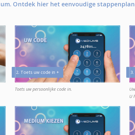
um. Ontdek hier het eenvoudige stappenplan
2. Toets uw code in +
3.
Toets uw persoonlijke code in.
Uw
U 