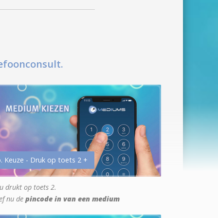
efoonconsult.
. Keuze - Druk op toets 2 +
u drukt op toets 2.
ef nu de
pincode in van een medium