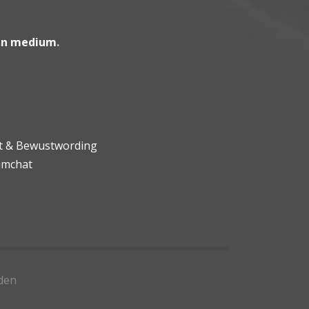
en medium
.
ht & Bewustwording
umchat
den