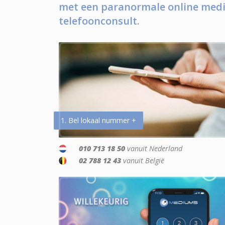
met een paranormale online medi
telefoonconsult.
1. Bel lokaal nummer +
010 713 18 50
vanuit Nederland
02 788 12 43
vanuit België