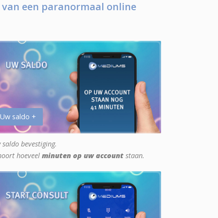
 van een paranormaal online
 Uw saldo +
 saldo bevestiging.
hoort hoeveel
minuten op uw account
staan.