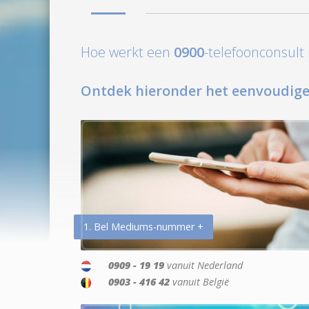
Hoe werkt een
0900
-telefoonconsul
Ontdek hieronder het eenvoudige
1. Bel Mediums-nummer +
0909 - 19 19
vanuit Nederland
0903 - 416 42
vanuit België