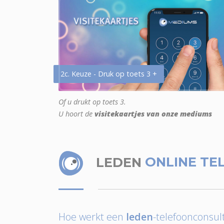
2c. Keuze - Druk op toets 3 +
Of u drukt op toets 3.
U hoort de
visitekaartjes van onze mediums
LEDEN
ONLINE TE
Hoe werkt een
leden
-telefoonconsult