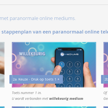
t met paranormale online mediums.
 stappenplan van een paranormaal online tel
2a. Keuze - Druk op toets 1 +
2b
Toets nummer 1 in.
Of 
U wordt verbonden met
willekeurig medium
Ge