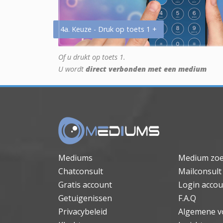
4a. Keuze - Druk op toets 1 +
Of u drukt op toets 1.
U wordt
direct verbonden met een medium
Mediums
Medium zo
Chatconsult
Mailconsult
Gratis account
Login accou
Getuigenissen
F.A.Q
Privacybeleid
Algemene v