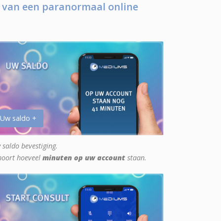
 van een paranormaal online
 Uw saldo +
 saldo bevestiging.
hoort hoeveel
minuten op uw account
staan.