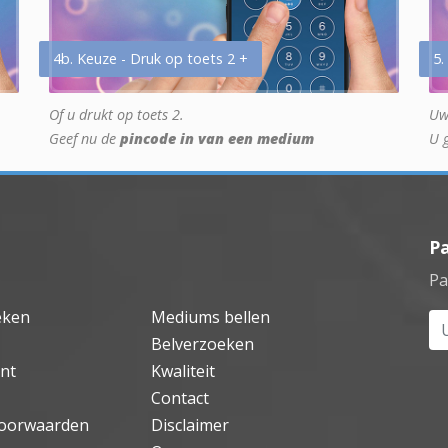
4b. Keuze - Druk op toets 2 +
5.
Of u drukt op toets 2.
Uw
Geef nu de
pincode in van een medium
U 
P
Pa
eken
Mediums bellen
Uw
Belverzoeken
nt
Kwaliteit
Contact
oorwaarden
Disclaimer