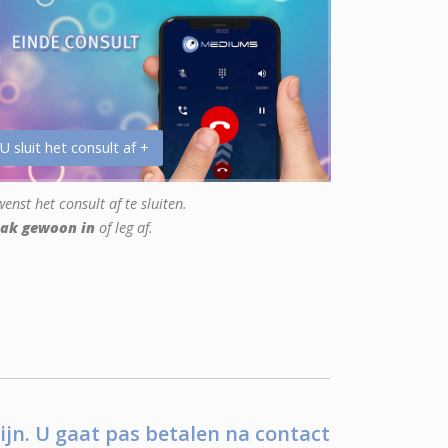
 U sluit het consult af +
enst het consult af te sluiten.
ak gewoon in
of leg af.
ijn. U gaat pas betalen na contact