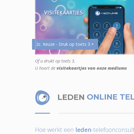
2c. Keuze - Druk op toets 3 +
Of u drukt op toets 3.
U hoort de
visitekaartjes van onze mediums
LEDEN
ONLINE TE
Hoe werkt een
leden
-telefoonconsult