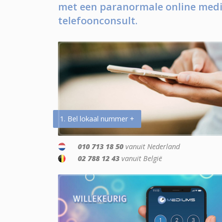
met een paranormale online medi
telefoonconsult.
1. Bel lokaal nummer +
010 713 18 50
vanuit Nederland
02 788 12 43
vanuit België