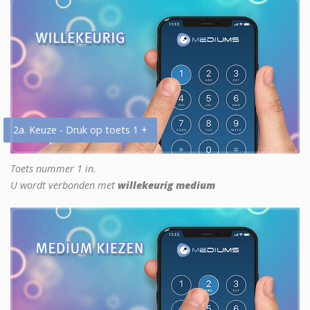
2a. Keuze - Druk op toets 1 +
Toets nummer 1 in.
U wordt verbonden met
willekeurig medium