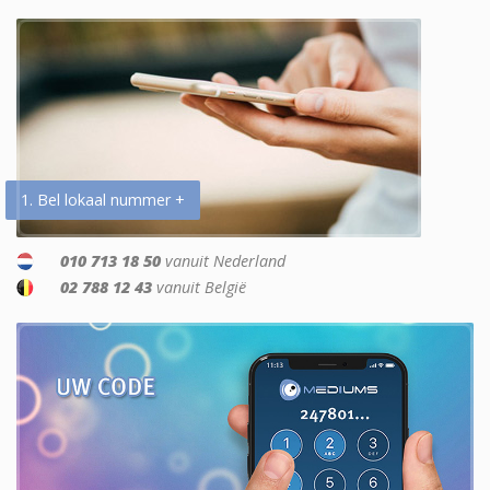
1. Bel lokaal nummer +
010 713 18 50
vanuit Nederland
02 788 12 43
vanuit België