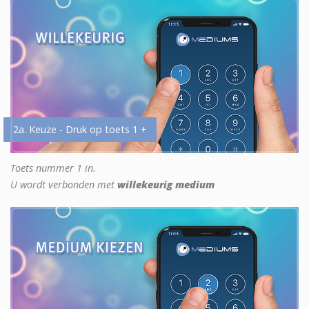
2a. Keuze - Druk op toets 1 +
Toets nummer 1 in.
U wordt verbonden met
willekeurig medium