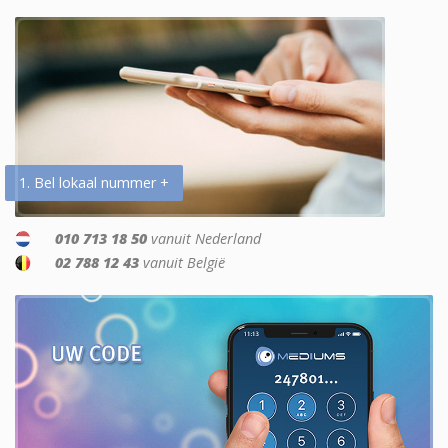
1. Bel lokaal nummer +
010 713 18 50
vanuit Nederland
02 788 12 43
vanuit België