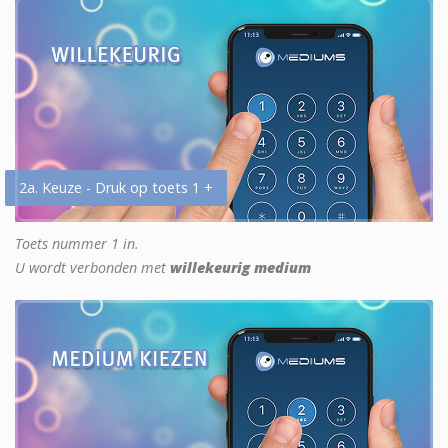
2a. Keuze - Druk op toets 1 +
Toets nummer 1 in.
U wordt verbonden met
willekeurig medium