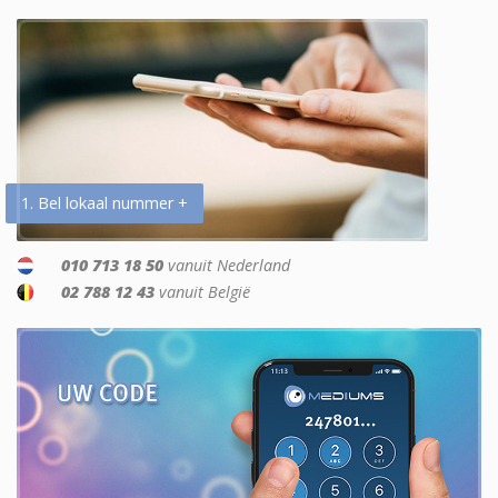
1. Bel lokaal nummer +
010 713 18 50
vanuit Nederland
02 788 12 43
vanuit België