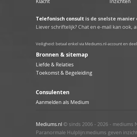
Klacht
Inzichten
Telefonisch consult
is de snelste manier
Liever schriftelijk? Chat en e-mail kan ook, al
Veiligheid: betaal enkel via Mediums.nl-account en de
Bronnen & sitemap
Liefde & Relaties
Toekomst & Begeleiding
Consulenten
Aanmelden als Medium
Mediums.nl
© sinds 2006 - 2026
- mediums N
Paranormale Hulplijn:mediums geven inzich