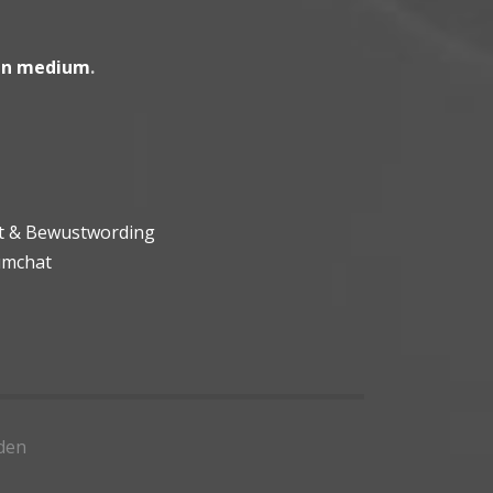
en medium
.
ht & Bewustwording
umchat
den