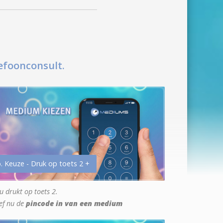
efoonconsult.
. Keuze - Druk op toets 2 +
u drukt op toets 2.
ef nu de
pincode in van een medium