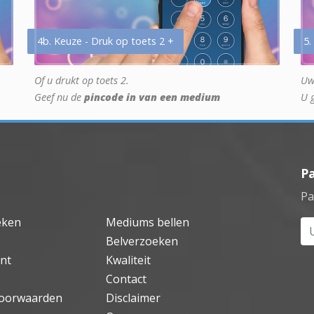
4b. Keuze - Druk op toets 2 +
5.
Of u drukt op toets 2.
Uw
Geef nu de
pincode in van een medium
U 
P
Pa
eken
Mediums bellen
Uw
Belverzoeken
nt
Kwaliteit
Contact
oorwaarden
Disclaimer