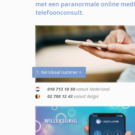
met een paranormale online medi
telefoonconsult.
1. Bel lokaal nummer +
010 713 18 50
vanuit Nederland
02 788 12 43
vanuit België