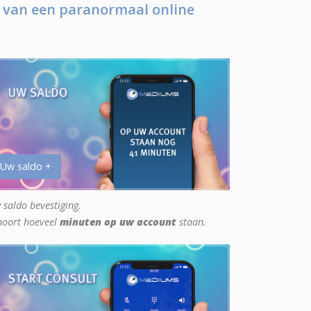
 van een paranormaal online
 Uw saldo +
 saldo bevestiging.
hoort hoeveel
minuten op uw account
staan.