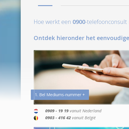
Hoe werkt een
0900
-telefoonconsul
Ontdek hieronder het eenvoudige
1. Bel Mediums-nummer +
0909 - 19 19
vanuit Nederland
0903 - 416 42
vanuit België