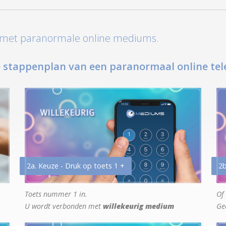
t met paranormale online mediums.
 stappenplan van een paranormaal online tel
2a. Keuze - Druk op toets 1 +
2b
Toets nummer 1 in.
Of 
U wordt verbonden met
willekeurig medium
Ge