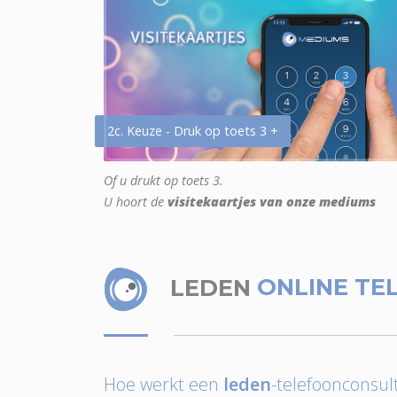
2c. Keuze - Druk op toets 3 +
Of u drukt op toets 3.
U hoort de
visitekaartjes van onze mediums
LEDEN
ONLINE TE
Hoe werkt een
leden
-telefoonconsult