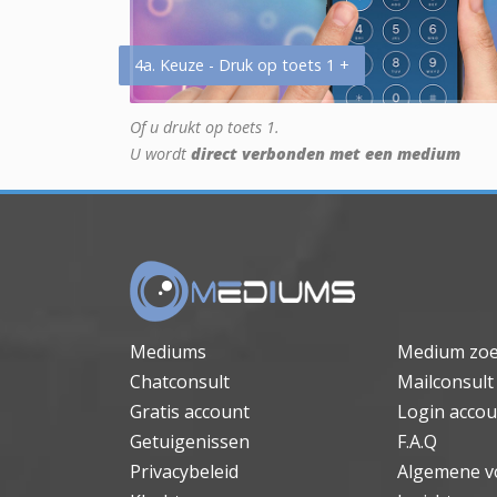
4a. Keuze - Druk op toets 1 +
Of u drukt op toets 1.
U wordt
direct verbonden met een medium
Mediums
Medium zo
Chatconsult
Mailconsult
Gratis account
Login accou
Getuigenissen
F.A.Q
Privacybeleid
Algemene v