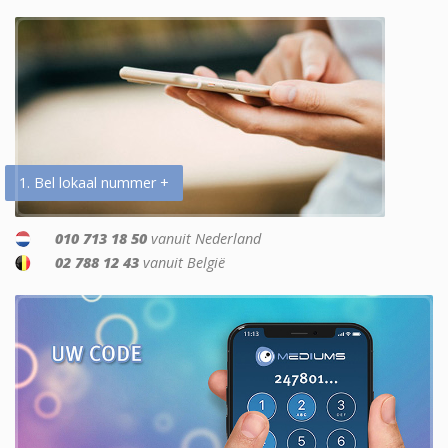
1. Bel lokaal nummer +
010 713 18 50
vanuit Nederland
02 788 12 43
vanuit België