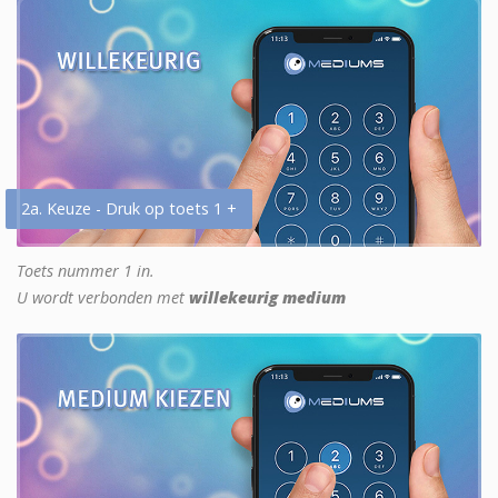
2a. Keuze - Druk op toets 1 +
Toets nummer 1 in.
U wordt verbonden met
willekeurig medium